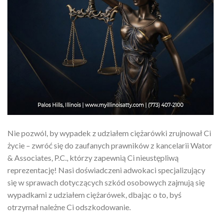
Nie pozwól, by wypadek z udziałem ciężarówki zrujnował Ci
życie – zwróć się do zaufanych prawników z kancelarii Wator
& Associates, P.C., którzy zapewnią Ci nieustępliwą
reprezentację! Nasi doświadczeni adwokaci specjalizujący
się w sprawach dotyczących szkód osobowych zajmują się
wypadkami z udziałem ciężarówek, dbając o to, byś
otrzymał należne Ci odszkodowanie.